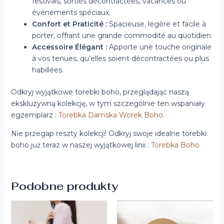
festivals, sorties décontractées, vacances ou
événements spéciaux.
Confort et Praticité :
Spacieuse, légère et facile à
porter, offrant une grande commodité au quotidien.
Accessoire Élégant :
Apporte une touche originale
à vos tenues, qu’elles soient décontractées ou plus
habillées.
Odkryj wyjątkowe torebki boho, przeglądając naszą
ekskluzywną kolekcję, w tym szczególnie ten wspaniały
egzemplarz :
Torebka Damska Worek Boho
.
Nie przegap reszty kolekcji! Odkryj swoje idealne torebki
boho już teraz w naszej wyjątkowej linii :
Torebka Boho
Podobne produkty