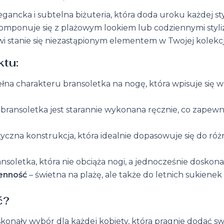
egancka i subtelna biżuteria, która doda uroku każdej styli
mponuje się z plażowym lookiem lub codziennymi styliz
 stanie się niezastąpionym elementem w Twojej kolekcji
tu:
pełna charakteru bransoletka na nogę, która wpisuje się 
bransoletka jest starannie wykonana ręcznie, co zapewni
tyczna konstrukcja, która idealnie dopasowuje się do r
nsoletka, która nie obciąża nogi, a jednocześnie doskonal
ienność
– świetna na plażę, ale także do letnich sukienek c
ć?
konały wybór dla każdej kobiety, która pragnie dodać