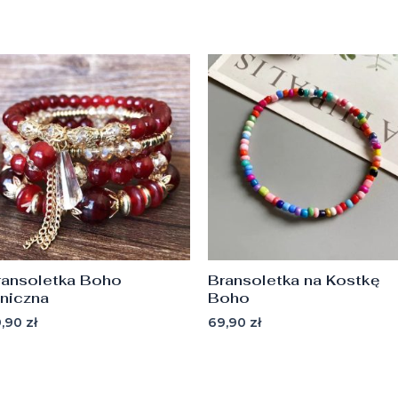
ransoletka Boho
Bransoletka na Kostkę
tniczna
Boho
9,90
zł
69,90
zł