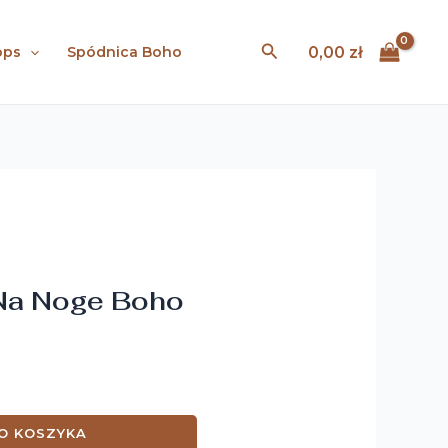
Noge
Boho
Search
0,00
zł
ops
Spódnica Boho
Na Noge Boho
O KOSZYKA