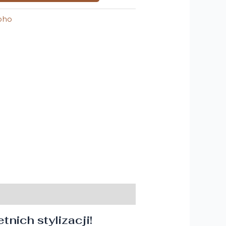
oho
nich stylizacji!