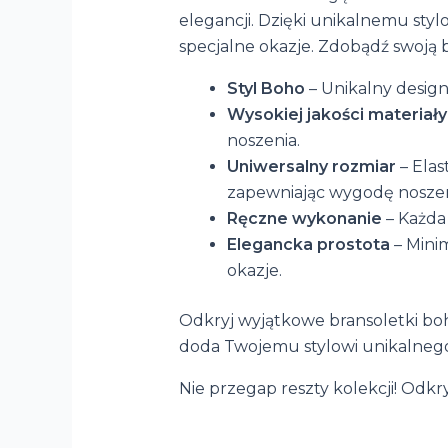
elegancji. Dzięki unikalnemu styl
specjalne okazje. Zdobądź swoją b
Styl Boho
– Unikalny design,
Wysokiej jakości materiały
noszenia.
Uniwersalny rozmiar
– Elas
zapewniając wygodę noszen
Ręczne wykonanie
– Każda 
Elegancka prostota
– Minim
okazje.
Odkryj wyjątkowe bransoletki boh
doda Twojemu stylowi unikalnego
Nie przegap reszty kolekcji! Odkry