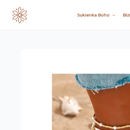
Skip
to
Sukienka Boho
Biż
content