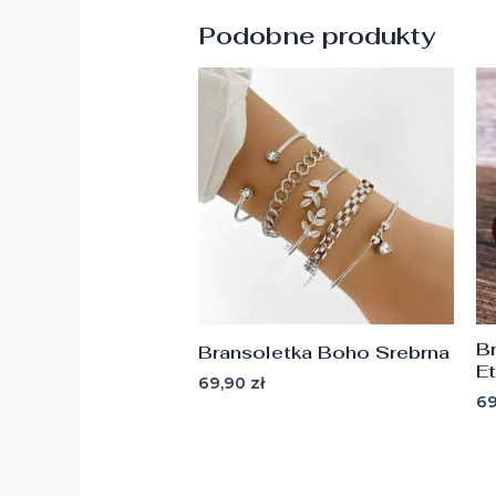
Podobne produkty
B
Bransoletka Boho Srebrna
E
69,90
zł
6