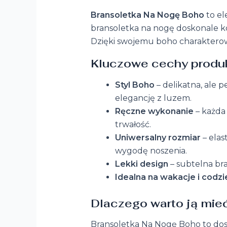
Bransoletka Na Nogę Boho
to el
bransoletka na nogę doskonale ko
Dzięki swojemu boho charakterowi
Kluczowe cechy produk
Styl Boho
– delikatna, ale 
elegancję z luzem.
Ręczne wykonanie
– każda 
trwałość.
Uniwersalny rozmiar
– elas
wygodę noszenia.
Lekki design
– subtelna bra
Idealna na wakacje i codz
Dlaczego warto ją mie
Bransoletka Na Nogę Boho to dos