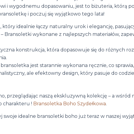
owi i wygodnemu dopasowaniu, jest to biżuteria, którą po
ransoletkę i poczuj się wyjątkowo tego lata!
 który idealnie łączy naturalny urok i elegancję, pasujący
– Bransoletki wykonane z najlepszych materiałów, zapew
tyczna konstrukcja, która dopasowuje się do różnych r
ia.
bransoletka jest starannie wykonana ręcznie, co sprawia,
alistyczny, ale efektowny design, który pasuje do codzie
o, przeglądając naszą ekskluzywną kolekcję – a wśród ni
 charakteru !
Bransoletka Boho Szydełkowa
.
j swoje idealne bransoletki boho już teraz w naszej wyjątk