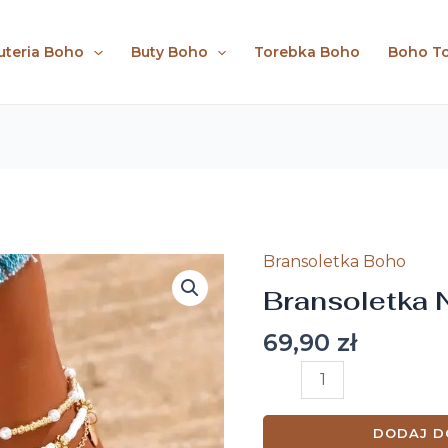
uteria Boho
Buty Boho
Torebka Boho
Boho T
Bransoletka Boho
ilość
Bransoletka
Bransoletka 
Na
69,90
zł
Noge
Boho
DODAJ D