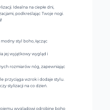
zacji. Idealna na ciepłe dni,
acjami, podkreślając Twoje nogi.
!
w modny styl boho, łącząc
a jej wyjątkowy wygląd i
óżnych rozmiarów nóg, zapewniając
e przyciąga wzrok i dodaje stylu.
zy stylizacji na co dzień.
 swojemu wyglądowi odrobinę boho